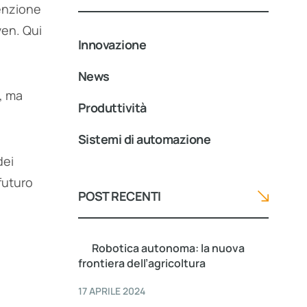
tenzione
ven. Qui
Innovazione
News
a, ma
Produttività
Sistemi di automazione
dei
futuro
POST RECENTI
Robotica autonoma: la nuova
frontiera dell’agricoltura
17 APRILE 2024