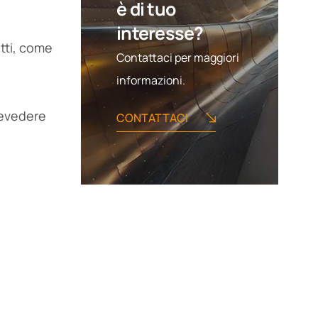
è di tuo
interesse?
etti, come
Contattaci per maggiori
informazioni.
revedere
CONTATTACI