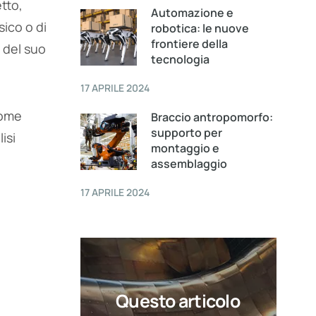
tto,
Automazione e
sico o di
robotica: le nuove
frontiere della
 del suo
tecnologia
17 APRILE 2024
come
Braccio antropomorfo:
supporto per
isi
montaggio e
assemblaggio
17 APRILE 2024
Questo articolo