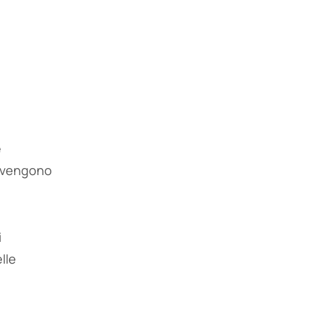
e
i vengono
i
lle