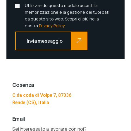
Utilizzando questo modulo accetti la
memorizzazione e la gestione dei tuoi dati
da questo sito web. Scopri di più nella
nostra
Privacy Policy
.
Invia messaggio
Cosenza
C.da coda di Volpe 7, 87036
Rende (CS), Italia
Email
Sei interessato a lavorare con noi?